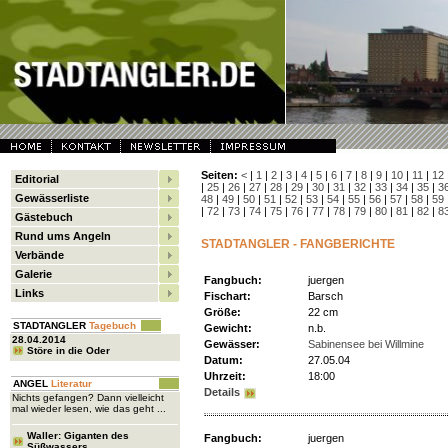
Seiten:
<
|
1
|
2
|
3
|
4
|
5
|
6
|
7
|
8
|
9
|
10
|
11
|
12
Editorial
|
25
|
26
|
27
|
28
|
29
|
30
|
31
|
32
|
33
|
34
|
35
|
3
Gewässerliste
48
|
49
|
50
|
51
|
52
|
53
|
54
|
55
|
56
|
57
|
58
|
59
|
72
|
73
|
74
|
75
|
76
|
77
|
78
|
79
|
80
|
81
|
82
|
8
Gästebuch
Rund ums Angeln
STADTANGLER - FANGBERICHTE
Verbände
Galerie
Fangbuch:
juergen
Links
Fischart:
Barsch
Größe:
22 cm
STADTANGLER
Tagebuch
Gewicht:
n.b.
28.04.2014
Gewässer:
Sabinensee bei Willmine
Störe in die Oder
Datum:
27.05.04
Uhrzeit:
18:00
ANGEL
Literatur
Details
Nichts gefangen? Dann vielleicht
mal wieder lesen, wie das geht ...
Waller: Giganten des
Fangbuch:
juergen
Süßwassers