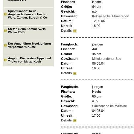
Fischart:
Hecht
Größe:
64 cm
Spinnfischen: Neue
Gewicht:
n.b.
Angeltechniken auf Hecht,
Gewässer:
Kölpinsee bei Milmersdorf
Wels, Zander, Barsch & Co
Datum:
12.05.04
Uhrzeit:
18:00
Stefan Seuß Sommerwels
Details
Waller DVD
Der Angelführer Mecklenburg-
Fangbuch:
juergen
Vorpommern Küste
Fischart:
Aal
Größe:
45 cm
Angeln: Die besten Tipps und
Gewässer:
Mittelprendener See
Tricks von Matze Koch
Datum:
06.05.04
Uhrzeit:
16:30
Details
Fangbuch:
juergen
Fischart:
Hecht
Größe:
60 cm
Gewicht:
n..b.
Gewässer:
Sabinensee bei Willmine
Datum:
04.05.04
Uhrzeit:
17:00
Details