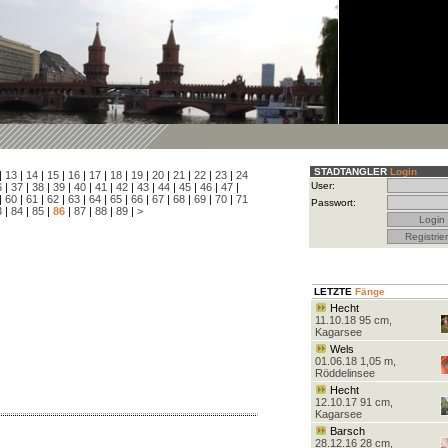
STADTANGLER
Login
|
13
|
14
|
15
|
16
|
17
|
18
|
19
|
20
|
21
|
22
|
23
|
24
User:
6
|
37
|
38
|
39
|
40
|
41
|
42
|
43
|
44
|
45
|
46
|
47
|
|
60
|
61
|
62
|
63
|
64
|
65
|
66
|
67
|
68
|
69
|
70
|
71
Passwort:
3
|
84
|
85
|
86
|
87
|
88
|
89
|
>
LETZTE
Fänge
Hecht
11.10.18 95 cm,
Kagarsee
Wels
01.06.18 1,05 m,
Röddelinsee
Hecht
12.10.17 91 cm,
Kagarsee
Barsch
28.12.16 28 cm,