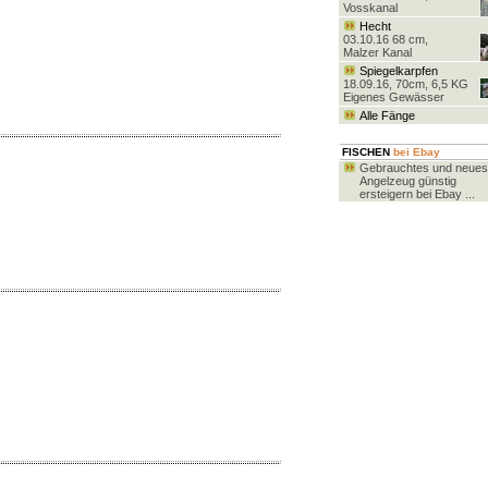
Vosskanal
Hecht
03.10.16 68 cm,
Malzer Kanal
Spiegelkarpfen
18.09.16, 70cm, 6,5 KG
Eigenes Gewässer
Alle Fänge
FISCHEN
bei Ebay
Gebrauchtes und neues
Angelzeug günstig
ersteigern bei Ebay ...