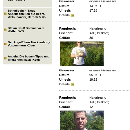
Gewässer:
eigenes Gewässer
Datum:
13.07.11
Uhrzeit:
17:18
Spinnfischen: Neue
Angeltechniken auf Hecht,
Details
Wels, Zander, Barsch & Co
Stefan Seuß Sommerwels
Fangbuch:
Naturfreund
Waller DVD
Fischart:
Aal (Breitkopf)
Größe:
36
Der Angelführer Mecklenburg-
Vorpommern Küste
Angeln: Die besten Tipps und
Tricks von Matze Koch
Gewässer:
eigenes Gewässer
Datum:
05.07.11
Uhrzeit:
19:32
Details
Fangbuch:
Naturfreund
Fischart:
Aal (Breitkopf)
Größe:
42