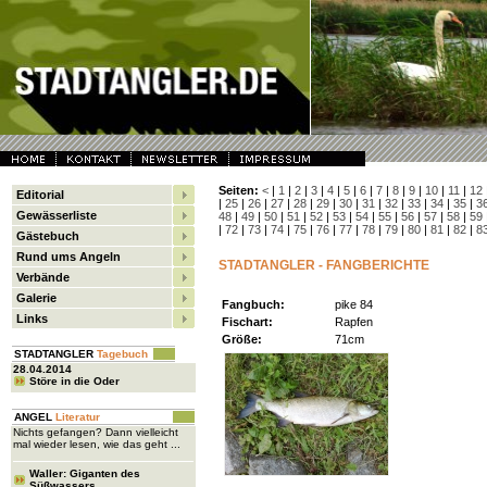
Seiten:
<
|
1
|
2
|
3
|
4
|
5
|
6
|
7
|
8
|
9
|
10
|
11
|
12
Editorial
|
25
|
26
|
27
|
28
|
29
|
30
|
31
|
32
|
33
|
34
|
35
|
3
Gewässerliste
48
|
49
|
50
|
51
|
52
|
53
|
54
|
55
|
56
|
57
|
58
|
59
|
72
|
73
|
74
|
75
|
76
|
77
|
78
|
79
|
80
|
81
|
82
|
8
Gästebuch
Rund ums Angeln
STADTANGLER - FANGBERICHTE
Verbände
Galerie
Fangbuch:
pike 84
Links
Fischart:
Rapfen
Größe:
71cm
STADTANGLER
Tagebuch
28.04.2014
Störe in die Oder
ANGEL
Literatur
Nichts gefangen? Dann vielleicht
mal wieder lesen, wie das geht ...
Waller: Giganten des
Süßwassers