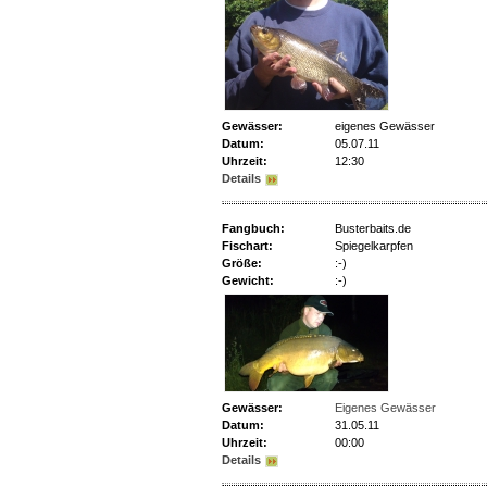
Gewässer:
eigenes Gewässer
Datum:
05.07.11
Uhrzeit:
12:30
Details
Fangbuch:
Busterbaits.de
Fischart:
Spiegelkarpfen
Größe:
:-)
Gewicht:
:-)
Gewässer:
Eigenes Gewässer
Datum:
31.05.11
Uhrzeit:
00:00
Details