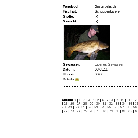
Fangbuch:
Busterbaits.de
Fischart:
Schuppenkarpfen
Größe:
:-)
Gewicht:
:-)
Gewässer:
Eigenes Gewässer
Datum:
03.05.11
Uhrzeit:
00:00
Details
Seiten:
<
|
1
|
2
|
3
|
4
|
5
|
6
|
7
|
8
|
9
|
10
|
11
|
12
|
25
|
26
|
27
|
28
|
29
|
30
|
31
|
32
|
33
|
34
|
35
|
3
48
|
49
|
50
|
51
|
52
|
53
|
54
|
55
|
56
|
57
|
58
|
59
|
72
|
73
|
74
|
75
|
76
|
77
|
78
|
79
|
80
|
81
|
82
|
8