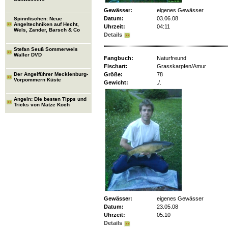
Gewässer:
eigenes Gewässer
Datum:
03.06.08
Spinnfischen: Neue
Angeltechniken auf Hecht,
Uhrzeit:
04:11
Wels, Zander, Barsch & Co
Details
Stefan Seuß Sommerwels
Waller DVD
Fangbuch:
Naturfreund
Fischart:
Grasskarpfen/Amur
Der Angelführer Mecklenburg-
Größe:
78
Vorpommern Küste
Gewicht:
./.
Angeln: Die besten Tipps und
Tricks von Matze Koch
Gewässer:
eigenes Gewässer
Datum:
23.05.08
Uhrzeit:
05:10
Details