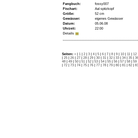
Fangbuch:
fossy007
Fischart:
Aal spitzkopf
Größe:
52 cm
Gewässer:
eigenes Gewässer
Datum:
05.06.08
Uhrzeit:
22:00
Details
Seiten:
<
|
1
|
2
|
3
|
4
|
5
|
6
|
7
|
8
|
9
|
10
|
11
|
12
|
25
|
26
|
27
|
28
|
29
|
30
|
31
|
32
|
33
|
34
|
35
|
3
48
|
49
|
50
|
51
|
52
|
53
|
54
|
55
|
56
|
57
|
58
|
59
|
72
|
73
|
74
|
75
|
76
|
77
|
78
|
79
|
80
|
81
|
82
|
8