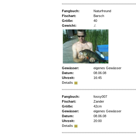
Fangbuch:
Naturfreund
Fischart:
Barsch
Größe:
40
Gewicht:
./.
Gewässer:
eigenes Gewässer
Datum:
08.06.08
Uhrzeit:
16:45
Details
Fangbuch:
fossy007
Fischart:
Zander
Größe:
42cm
Gewässer:
eigenes Gewässer
Datum:
08.06.08
Uhrzeit:
20:00
Details