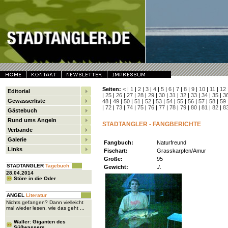
Seiten:
<
|
1
|
2
|
3
|
4
|
5
|
6
|
7
|
8
|
9
|
10
|
11
|
12
Editorial
|
25
|
26
|
27
|
28
|
29
|
30
|
31
|
32
|
33
|
34
|
35
|
3
Gewässerliste
48
|
49
|
50
|
51
|
52
|
53
|
54
|
55
|
56
|
57
|
58
|
59
|
72
|
73
|
74
|
75
|
76
|
77
|
78
|
79
|
80
|
81
|
82
|
8
Gästebuch
Rund ums Angeln
STADTANGLER - FANGBERICHTE
Verbände
Galerie
Fangbuch:
Naturfreund
Links
Fischart:
Grasskarpfen/Amur
Größe:
95
STADTANGLER
Tagebuch
Gewicht:
./.
28.04.2014
Störe in die Oder
ANGEL
Literatur
Nichts gefangen? Dann vielleicht
mal wieder lesen, wie das geht ...
Waller: Giganten des
Süßwassers