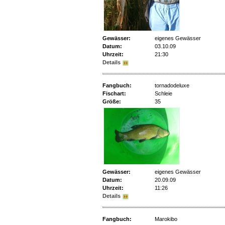
Gewässer:
eigenes Gewässer
Datum:
03.10.09
Uhrzeit:
21:30
Details
Fangbuch:
tornadodeluxe
Fischart:
Schleie
Größe:
35
Gewässer:
eigenes Gewässer
Datum:
20.09.09
Uhrzeit:
11:26
Details
Fangbuch:
Marokibo