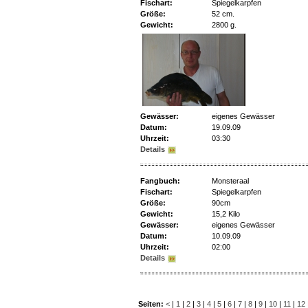
Fischart:
Spiegelkarpfen
Größe:
52 cm.
Gewicht:
2800 g.
Gewässer:
eigenes Gewässer
Datum:
19.09.09
Uhrzeit:
03:30
Details
Fangbuch:
Monsteraal
Fischart:
Spiegelkarpfen
Größe:
90cm
Gewicht:
15,2 Kilo
Gewässer:
eigenes Gewässer
Datum:
10.09.09
Uhrzeit:
02:00
Details
Seiten:
<
|
1
|
2
|
3
|
4
|
5
|
6
|
7
|
8
|
9
|
10
|
11
|
12