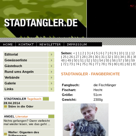
Seiten:
<
|
1
|
2
|
3
|
4
|
5
|
6
|
7
|
8
|
9
|
10
|
11
|
12
Editorial
|
25
|
26
|
27
|
28
|
29
|
30
|
31
|
32
|
33
|
34
|
35
|
3
Gewässerliste
48
|
49
|
50
|
51
|
52
|
53
|
54
|
55
|
56
|
57
|
58
|
59
|
72
|
73
|
74
|
75
|
76
|
77
|
78
|
79
|
80
|
81
|
82
|
8
Gästebuch
Rund ums Angeln
STADTANGLER - FANGBERICHTE
Verbände
Galerie
Fangbuch:
die Fischfänger
Links
Fischart:
Hecht
Größe:
51cm
STADTANGLER
Tagebuch
Gewicht:
2300g
28.04.2014
Störe in die Oder
ANGEL
Literatur
Nichts gefangen? Dann vielleicht
mal wieder lesen, wie das geht ...
Waller: Giganten des
Süßwassers