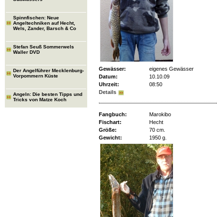
Spinnfischen: Neue
Angeltechniken auf Hecht,
Wels, Zander, Barsch & Co
Stefan Seuß Sommerwels
Waller DVD
Gewässer:
eigenes Gewässer
Der Angelführer Mecklenburg-
Vorpommern Küste
Datum:
10.10.09
Uhrzeit:
08:50
Details
Angeln: Die besten Tipps und
Tricks von Matze Koch
Fangbuch:
Marokibo
Fischart:
Hecht
Größe:
70 cm.
Gewicht:
1950 g.