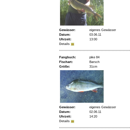
Gewässer:
eigenes Gewässer
Datum:
03.06.11
Uhrzeit:
13:00
Details
Fangbuch:
pike 84
Fischart:
Barsch
Größe:
31cm
Gewässer:
eigenes Gewässer
Datum:
02.06.11
Uhrzeit:
14:20
Details