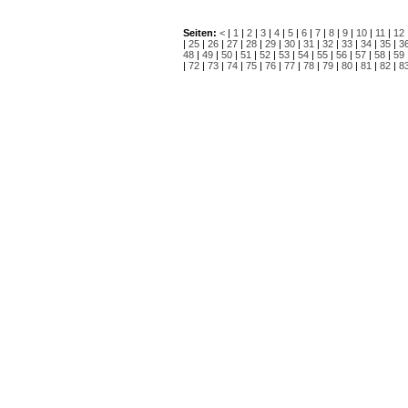
Seiten:
<
|
1
|
2
|
3
|
4
|
5
|
6
|
7
|
8
|
9
|
10
|
11
|
12
|
25
|
26
|
27
|
28
|
29
|
30
|
31
|
32
|
33
|
34
|
35
|
3
48
|
49
|
50
|
51
|
52
|
53
|
54
|
55
|
56
|
57
|
58
|
59
|
72
|
73
|
74
|
75
|
76
|
77
|
78
|
79
|
80
|
81
|
82
|
8