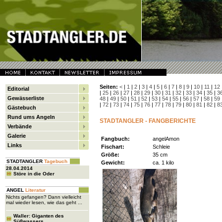
Seiten:
<
|
1
|
2
|
3
|
4
|
5
|
6
|
7
|
8
|
9
|
10
|
11
|
12
Editorial
|
25
|
26
|
27
|
28
|
29
|
30
|
31
|
32
|
33
|
34
|
35
|
3
Gewässerliste
48
|
49
|
50
|
51
|
52
|
53
|
54
|
55
|
56
|
57
|
58
|
59
|
72
|
73
|
74
|
75
|
76
|
77
|
78
|
79
|
80
|
81
|
82
|
8
Gästebuch
Rund ums Angeln
STADTANGLER - FANGBERICHTE
Verbände
Galerie
Fangbuch:
angelAmon
Links
Fischart:
Schleie
Größe:
35 cm
STADTANGLER
Tagebuch
Gewicht:
ca. 1 kilo
28.04.2014
Störe in die Oder
ANGEL
Literatur
Nichts gefangen? Dann vielleicht
mal wieder lesen, wie das geht ...
Waller: Giganten des
Süßwassers