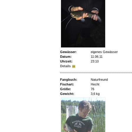
Gewässer:
eigenes Gewässer
Datum:
11.06.11
Uhrzeit:
23:10
Details
Fangbuch:
Naturfreund
Fischart:
Hecht
Größe:
76
Gewicht:
3,6 kg