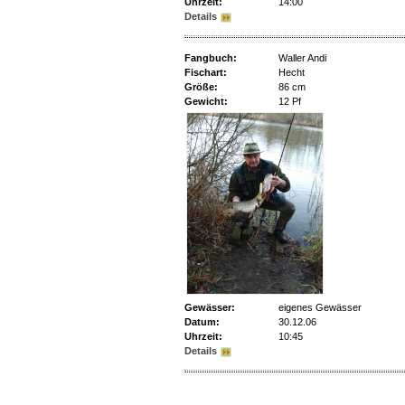
Uhrzeit:
14:00
Details
Fangbuch:
Waller Andi
Fischart:
Hecht
Größe:
86 cm
Gewicht:
12 Pf
Gewässer:
eigenes Gewässer
Datum:
30.12.06
Uhrzeit:
10:45
Details