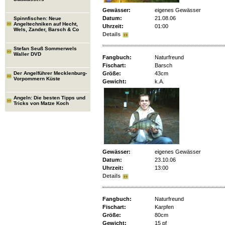
Gewässer:
eigenes Gewässer
Datum:
21.08.06
Spinnfischen: Neue
Angeltechniken auf Hecht,
Uhrzeit:
01:00
Wels, Zander, Barsch & Co
Details
Stefan Seuß Sommerwels
Waller DVD
Fangbuch:
Naturfreund
Fischart:
Barsch
Der Angelführer Mecklenburg-
Größe:
43cm
Vorpommern Küste
Gewicht:
k.A.
Angeln: Die besten Tipps und
Tricks von Matze Koch
Gewässer:
eigenes Gewässer
Datum:
23.10.06
Uhrzeit:
13:00
Details
Fangbuch:
Naturfreund
Fischart:
Karpfen
Größe:
80cm
Gewicht:
15 pf