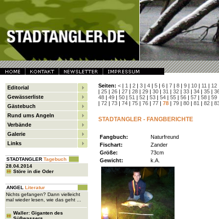
Seiten:
<
|
1
|
2
|
3
|
4
|
5
|
6
|
7
|
8
|
9
|
10
|
11
|
12
Editorial
|
25
|
26
|
27
|
28
|
29
|
30
|
31
|
32
|
33
|
34
|
35
|
3
Gewässerliste
48
|
49
|
50
|
51
|
52
|
53
|
54
|
55
|
56
|
57
|
58
|
59
|
72
|
73
|
74
|
75
|
76
|
77
|
78
|
79
|
80
|
81
|
82
|
8
Gästebuch
Rund ums Angeln
STADTANGLER - FANGBERICHTE
Verbände
Galerie
Fangbuch:
Naturfreund
Links
Fischart:
Zander
Größe:
73cm
STADTANGLER
Tagebuch
Gewicht:
k.A.
28.04.2014
Störe in die Oder
ANGEL
Literatur
Nichts gefangen? Dann vielleicht
mal wieder lesen, wie das geht ...
Waller: Giganten des
Süßwassers