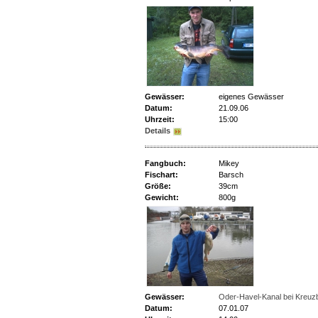
Gewässer:
eigenes Gewässer
Datum:
21.09.06
Uhrzeit:
15:00
Details
Fangbuch:
Mikey
Fischart:
Barsch
Größe:
39cm
Gewicht:
800g
Gewässer:
Oder-Havel-Kanal bei Kreuz
Datum:
07.01.07