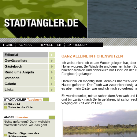
Editorial
GANZ ALLEINE IN HOHENWUTZEN
Gewässerliste
Ich weiss nicht, ob es am Wetter gelegen hat, aber
Gästebuch
Hohenwutzen. Bei Windstille und dem herrlichen 
bißchen trainiert und dabei kurz vor Einbruch der
Rund ums Angeln
Fangbuch)
gefangen.
Verbände
Darauf bin ich mächtig stolz, denn es hat mich vie
Galerie
Hause gefahren. Der Fisch war zwar nicht riesig, a
es aber mein Erster war und ich mich so gefreut ha
Links
Es wurde dunkel, mir tat schon dern Arm weh und
und bin zurück nach Berlin gefahren. ist schon rec
STADTANGLER
Tagebuch
verging die Zeit wie im Flug....
28.04.2014
Störe in die Oder
ANGEL
Literatur
Nichts gefangen? Dann vielleicht
mal wieder lesen, wie das geht ...
Waller: Giganten des
Süßwassers