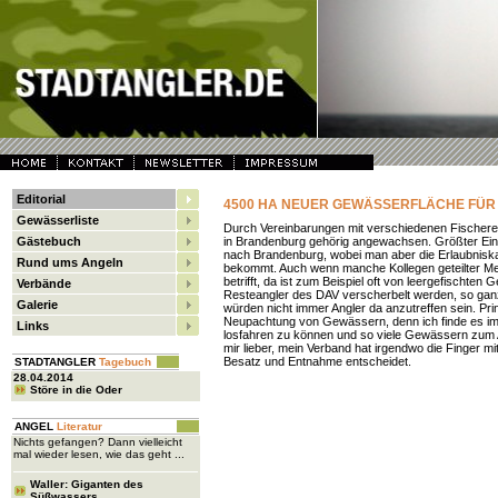
Editorial
4500 HA NEUER GEWÄSSERFLÄCHE FÜR
Gewässerliste
Durch Vereinbarungen mit verschiedenen Fischerei
Gästebuch
in Brandenburg gehörig angewachsen. Größter Einz
nach Brandenburg, wobei man aber die Erlaubniska
Rund ums Angeln
bekommt. Auch wenn manche Kollegen geteilter Me
betrifft, da ist zum Beispiel oft von leergefischte
Verbände
Resteangler des DAV verscherbelt werden, so ganz 
Galerie
würden nicht immer Angler da anzutreffen sein. Prinzi
Neupachtung von Gewässern, denn ich finde es imm
Links
losfahren zu können und so viele Gewässern zum 
mir lieber, mein Verband hat irgendwo die Finger mi
Besatz und Entnahme entscheidet.
STADTANGLER
Tagebuch
28.04.2014
Störe in die Oder
ANGEL
Literatur
Nichts gefangen? Dann vielleicht
mal wieder lesen, wie das geht ...
Waller: Giganten des
Süßwassers