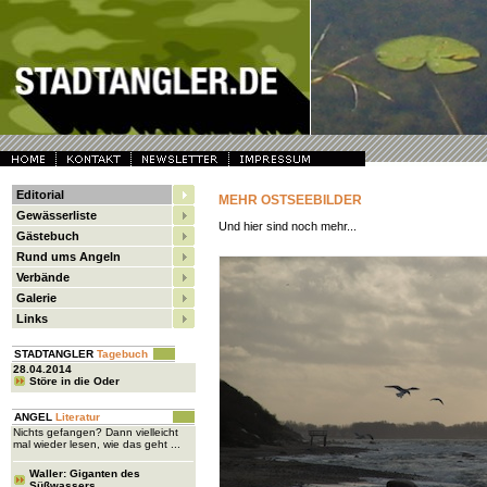
Editorial
MEHR OSTSEEBILDER
Gewässerliste
Und hier sind noch mehr...
Gästebuch
Rund ums Angeln
Verbände
Galerie
Links
STADTANGLER
Tagebuch
28.04.2014
Störe in die Oder
ANGEL
Literatur
Nichts gefangen? Dann vielleicht
mal wieder lesen, wie das geht ...
Waller: Giganten des
Süßwassers