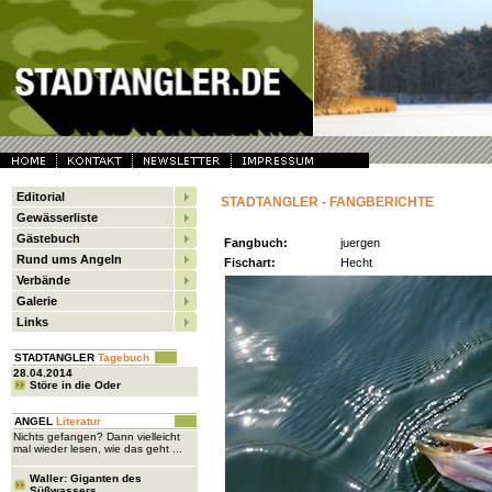
Editorial
STADTANGLER - FANGBERICHTE
Gewässerliste
Gästebuch
Fangbuch:
juergen
Rund ums Angeln
Fischart:
Hecht
Verbände
Galerie
Links
STADTANGLER
Tagebuch
28.04.2014
Störe in die Oder
ANGEL
Literatur
Nichts gefangen? Dann vielleicht
mal wieder lesen, wie das geht ...
Waller: Giganten des
Süßwassers