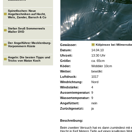
Spinnfischen: Neue
Angeltechniken auf Hecht,
Wels, Zander, Barsch & Co
Stefan Seuß Sommerwels
Waller DVD
Der Angelführer Mecklenburg-
Gewässer:
Kölpinsee bei Milmersdor
Vorpommern Küste
Datum:
14.04.10
Uhrzeit:
13:30 Uhr
Angeln: Die besten Tipps und
Tricks von Matze Koch
Größe:
ca. 65cm
Köder:
Wobbler 10cm
Wetter:
bewölkt
Luftdruck:
1017
Windrichtung:
Nord
Windstärke:
4
Aussentemperatur:
9
Wassertemperatur:
9
Angefüttert:
nein
Zurückgesetzt:
ja
Beschreibung:
Beim zweiten Versuch hat es dann zumindest mit 
Hecht in fünf Metern Tiefe auf einen knallroten Wob