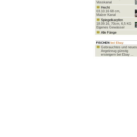
Vosskanal
Hecht
03.10.16 68 cm,
Malzer Kanal
Spiegelkarpfen
18.09.16, 70cm, 6,5 KG
Eigenes Gewässer
Alle Fänge
FISCHEN
bei Ebay
Gebrauchtes und neues
Angelzeug günstig
ersteigern bei Ebay ...