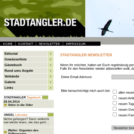
Editorial
STADTANGLER NEWSLETTER
Gewässerliste
Gästebuch
Wenn Ihr möchtet, halten wir Euch regelmässig pe
Falls Ihr den Newsletter wieder abbestellen wollt, d
Rund ums Angeln
Verbände
Deine Email-Adresse:
Galerie
Links
Bitte benachrichtigt mich auch bei:
allen neue
STADTANGLER
Tagebuch
neuen Arti
28.04.2014
neuen Tag
Störe in die Oder
neuen Ge
ANGEL
Literatur
neuen Fan
Nichts gefangen? Dann vielleicht
mal wieder lesen, wie das geht ...
Waller: Giganten des
Süßwassers