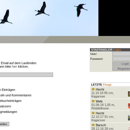
STADTANGLER
Login
User:
Passwort:
r Email auf dem Laufenden.
ann bitte
hier
klicken.
LETZTE
Fänge
Hecht
n Einträgen
11.10.18 95 cm,
keln und Kommentaren
Kagarsee
ebucheinträgen
Wels
01.06.18 1,05 m,
wässern
Röddelinsee
gmeldungen
Hecht
12.10.17 91 cm,
Kagarsee
Barsch
28.12.16 28 cm,